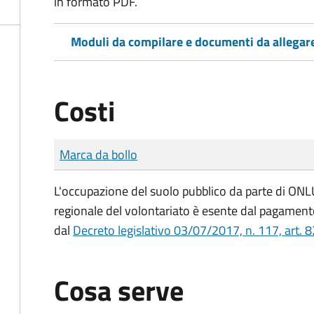
in formato PDF.
Moduli da compilare e documenti da allegar
Costi
Tipo di pagamento
Importo
Marca da bollo
L'occupazione del suolo pubblico da parte di ONLUS
regionale del volontariato è esente dal pagamento
dal
Decreto legislativo 03/07/2017, n. 117, art. 8
Cosa serve