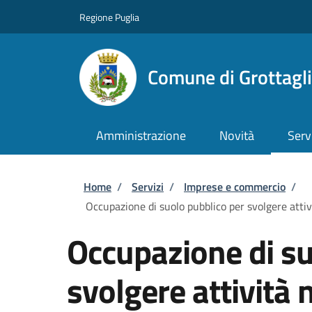
Salta al contenuto principale
Skip to footer content
Regione Puglia
Comune di Grottagl
Amministrazione
Novità
Serv
Briciole di pane
Home
/
Servizi
/
Imprese e commercio
/
Occupazione di suolo pubblico per svolgere attivi
Occupazione di su
svolgere attività 