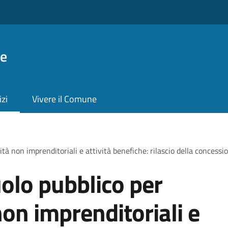
ie
izi
Vivere il Comune
tà non imprenditoriali e attività benefiche: rilascio della concessi
olo pubblico per
non imprenditoriali e