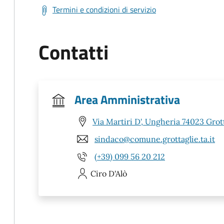
Termini e condizioni di servizio
Contatti
Area Amministrativa
Via Martiri D', Ungheria 74023 Grott
sindaco@comune.grottaglie.ta.it
(+39) 099 56 20 212
Ciro
D'Alò