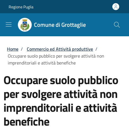
Salta al contenuto principale
Skip to footer content
Regione Puglia
Comune di Grottaglie
Briciole di pane
Home
/
Commercio ed Attività produttive
/
Occupare suolo pubblico per svolgere attività non
imprenditoriali e attività benefiche
Occupare suolo pubblico
per svolgere attività non
imprenditoriali e attività
benefiche