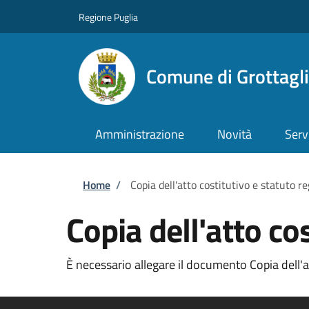
Salta al contenuto principale
Skip to footer content
Regione Puglia
Comune di Grottagl
Amministrazione
Novità
Serv
Briciole di pane
Home
/
Copia dell'atto costitutivo e statuto re
Copia dell'atto cos
È necessario allegare il documento Copia dell'att