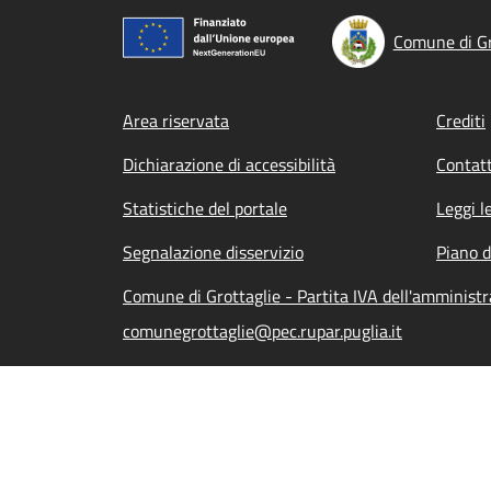
Comune di Gr
Footer menu
Area riservata
Crediti
Dichiarazione di accessibilità
Contatt
Statistiche del portale
Leggi l
Segnalazione disservizio
Piano d
Comune di Grottaglie - Partita IVA dell'amminis
comunegrottaglie@pec.rupar.puglia.it