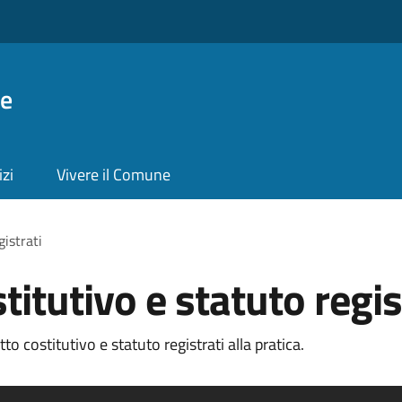
ie
izi
Vivere il Comune
gistrati
titutivo e statuto regis
o costitutivo e statuto registrati alla pratica.