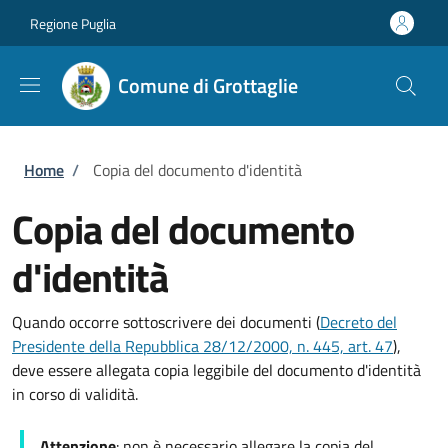
Salta al contenuto principale
Skip to footer content
Regione Puglia
Comune di Grottaglie
Briciole di pane
Home
/
Copia del documento d'identità
Copia del documento
d'identità
Quando occorre sottoscrivere dei documenti (
Decreto del
Presidente della Repubblica 28/12/2000, n. 445, art. 47
),
deve essere allegata copia leggibile del documento d'identità
in corso di validità.
Attenzione
: non è necessario allegare la copia del