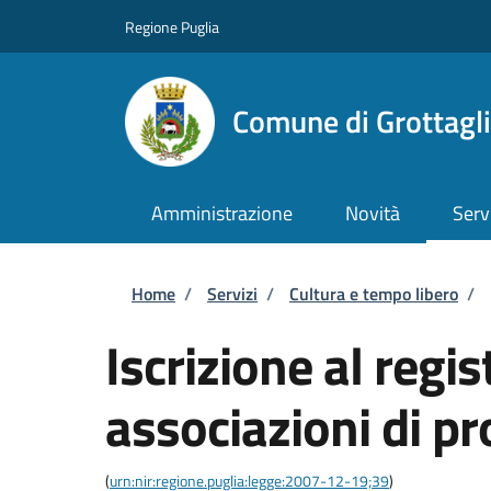
Salta al contenuto principale
Skip to footer content
Regione Puglia
Comune di Grottagl
Amministrazione
Novità
Serv
Briciole di pane
Home
/
Servizi
/
Cultura e tempo libero
/
Iscrizione al regis
associazioni di p
(
urn:nir:regione.puglia:legge:2007-12-19;39
)