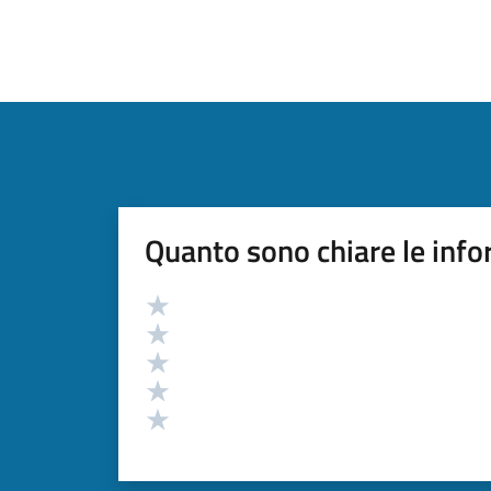
Quanto sono chiare le info
Valutazione
Valuta 5 stelle su 5
Valuta 4 stelle su 5
Valuta 3 stelle su 5
Valuta 2 stelle su 5
Valuta 1 stelle su 5