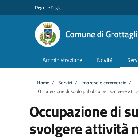
Salta al contenuto principale
Skip to footer content
Regione Puglia
Comune di Grottagl
Amministrazione
Novità
Serv
Briciole di pane
Home
/
Servizi
/
Imprese e commercio
/
Occupazione di suolo pubblico per svolgere attiv
Occupazione di su
svolgere attività 