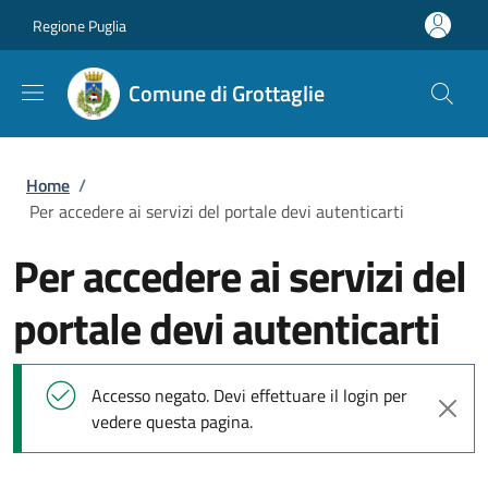
Salta al contenuto principale
Skip to footer content
Regione Puglia
Comune di Grottaglie
Briciole di pane
Home
/
Per accedere ai servizi del portale devi autenticarti
Per accedere ai servizi del
portale devi autenticarti
Messaggio di stato
Accesso negato. Devi effettuare il login per
vedere questa pagina.