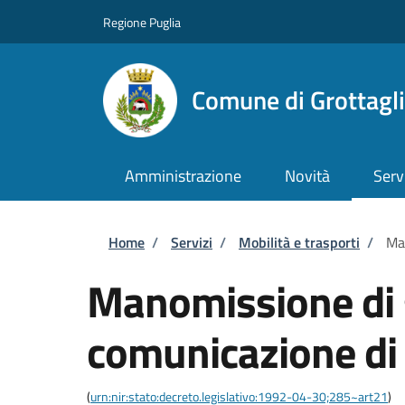
Salta al contenuto principale
Skip to footer content
Regione Puglia
Comune di Grottagl
Amministrazione
Novità
Serv
Briciole di pane
Home
/
Servizi
/
Mobilità e trasporti
/
Man
Manomissione di 
comunicazione di i
(
urn:nir:stato:decreto.legislativo:1992-04-30;285~art21
)