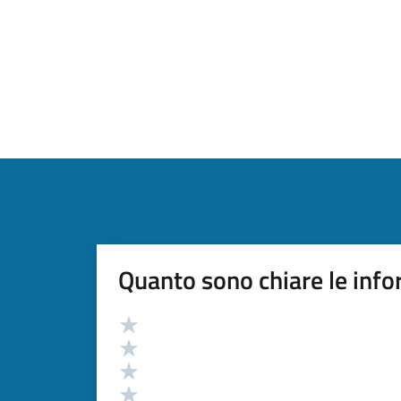
Quanto sono chiare le info
Valutazione
Valuta 5 stelle su 5
Valuta 4 stelle su 5
Valuta 3 stelle su 5
Valuta 2 stelle su 5