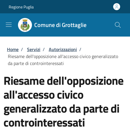
Salta al contenuto principale
Skip to footer content
Regione Puglia
Comune di Grottaglie
Briciole di pane
Home
/
Servizi
/
Autorizzazioni
/
Riesame dell'opposizione all'accesso civico generalizzato
da parte di controinteressati
Riesame dell'opposizione
all'accesso civico
generalizzato da parte di
controinteressati