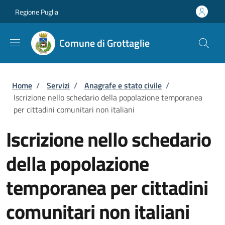
Salta al contenuto principale
Skip to footer content
Regione Puglia
Comune di Grottaglie
Briciole di pane
Home
/
Servizi
/
Anagrafe e stato civile
/
Iscrizione nello schedario della popolazione temporanea
per cittadini comunitari non italiani
Iscrizione nello schedario
della popolazione
temporanea per cittadini
comunitari non italiani