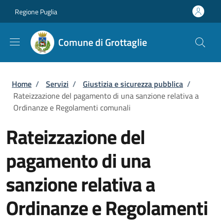
Salta al contenuto principale
Skip to footer content
Regione Puglia
Comune di Grottaglie
Briciole di pane
Home
/
Servizi
/
Giustizia e sicurezza pubblica
/
Rateizzazione del pagamento di una sanzione relativa a
Ordinanze e Regolamenti comunali
Rateizzazione del
pagamento di una
sanzione relativa a
Ordinanze e Regolamenti