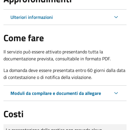
Ulteriori informazioni
Come fare
Il servizio può essere attivato presentando tutta la
documentazione prevista, consultabile in formato PDF.
La domanda deve essere presentata entro 60 giorni dalla data
di contestazione o di notifica della violazione.
Moduli da compilare e documenti da allegare
Costi
Tipo di pagamento
Importo
La presentazione della pratica non prevede alcun