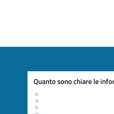
Quanto sono chiare le info
Valutazione
Valuta 5 stelle su 5
Valuta 4 stelle su 5
Valuta 3 stelle su 5
Valuta 2 stelle su 5