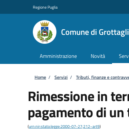
Salta al contenuto principale
Skip to footer content
Regione Puglia
Comune di Grottagl
Amministrazione
Novità
Serv
Briciole di pane
Home
/
Servizi
/
Tributi, finanze e contravv
Rimessione in term
pagamento di un 
(
urn:nir:stato:legge:2000-07-27;212~art9
)