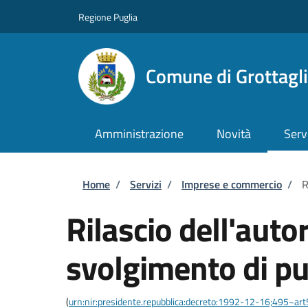
Salta al contenuto principale
Skip to footer content
Regione Puglia
Comune di Grottagl
Amministrazione
Novità
Serv
Briciole di pane
Home
/
Servizi
/
Imprese e commercio
/
R
Rilascio dell'auto
svolgimento di pu
(
urn:nir:presidente.repubblica:decreto:1992-12-16;495~ar