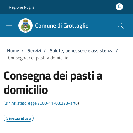
Salta al contenuto principale
Skip to footer content
Regione Puglia
Comune di Grottaglie
Briciole di pane
Home
/
Servizi
/
Salute, benessere e assistenza
/
Consegna dei pasti a domicilio
Consegna dei pasti a
domicilio
(
urn:nir:stato:legge:2000-11-08;328~art6
)
Servizio attivo