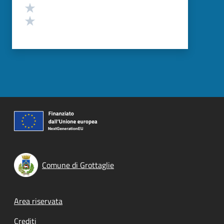
Valuta 2 stelle su 5
Valuta 1 stelle su 5
Comune di Grottaglie
Footer menu
Area riservata
Crediti