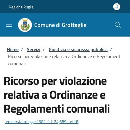
Salta al contenuto principale
Skip to footer content
Regione Puglia
Comune di Grottaglie
Briciole di pane
Home
/
Servizi
/
Giustizia e sicurezza pubblica
/
Ricorso per violazione relativa a Ordinanze e Regolamenti
comunali
Ricorso per violazione
relativa a Ordinanze e
Regolamenti comunali
(
urn:nir:stato:legge:1981-11-24;689~art18
)