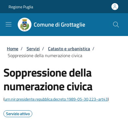
Salta al contenuto principale
Skip to footer content
Regione Puglia
Comune di Grottaglie
Briciole di pane
Home
/
Servizi
/
Catasto e urbanistica
/
Soppressione della numerazione civica
Soppressione della
numerazione civica
(
urn:nir:presidente.repubblica:decreto:1989-05-30;223~art43
)
Servizio attivo