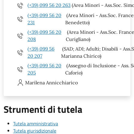
(+39) 099 56 20 263
(Area Minori - Ass.Soc. Sim
(+39) 099 56 20
(Area Minori - Ass.Soc. Franc
231
Benedetto)
(+39) 099 56 20
(Area Minori - Ass.Soc. Franc
208
Curigliano)
(+39) 099 56
(SAD; ADI; Adulti; Disabili - Ass.
20 207
Marianna Chirico)
(+39) 099 56 20
(Assegno di Inclusione - Ass. S
205
Caforio)
Marilena
Annicchiarico
Strumenti di tutela
Tutela amministrativa
Tutela giurisdizionale