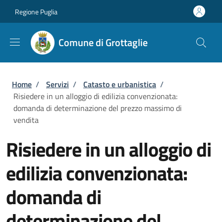
Salta al contenuto principale
Skip to footer content
Regione Puglia
Comune di Grottaglie
Briciole di pane
Home
/
Servizi
/
Catasto e urbanistica
/
Risiedere in un alloggio di edilizia convenzionata:
domanda di determinazione del prezzo massimo di
vendita
Risiedere in un alloggio di
edilizia convenzionata:
domanda di
determinazione del