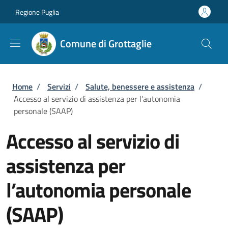
Salta al contenuto principale
Skip to footer content
Regione Puglia
Comune di Grottaglie
Briciole di pane
Home
/
Servizi
/
Salute, benessere e assistenza
/
Accesso al servizio di assistenza per l’autonomia
personale (SAAP)
Accesso al servizio di
assistenza per
l’autonomia personale
(SAAP)