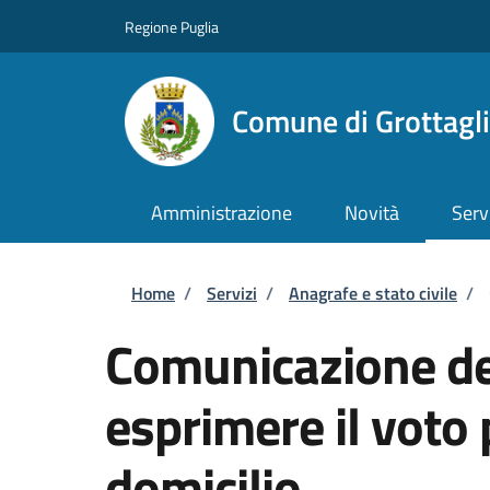
Salta al contenuto principale
Skip to footer content
Regione Puglia
Comune di Grottagl
Amministrazione
Novità
Serv
Briciole di pane
Home
/
Servizi
/
Anagrafe e stato civile
/
Comunicazione del
esprimere il voto 
domicilio