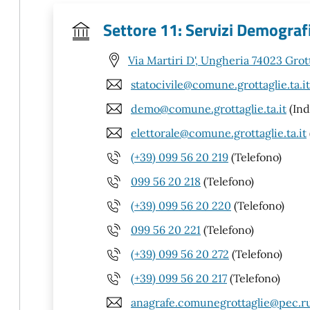
Settore 11: Servizi Demografi
Via Martiri D', Ungheria 74023 Grott
statocivile@comune.grottaglie.ta.it
demo@comune.grottaglie.ta.it
(Ind
elettorale@comune.grottaglie.ta.it
(+39) 099 56 20 219
(Telefono)
099 56 20 218
(Telefono)
(+39) 099 56 20 220
(Telefono)
099 56 20 221
(Telefono)
(+39) 099 56 20 272
(Telefono)
(+39) 099 56 20 217
(Telefono)
anagrafe.comunegrottaglie@pec.rup