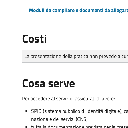
Moduli da compilare e documenti da allegar
Costi
Tipo di pagamento
Importo
La presentazione della pratica non prevede al
Cosa serve
Per accedere al servizio, assicurati di avere:
SPID (sistema pubblico di identità digitale), ca
nazionale dei servizi (CNS)
tutta la documentazione prevista per la prese