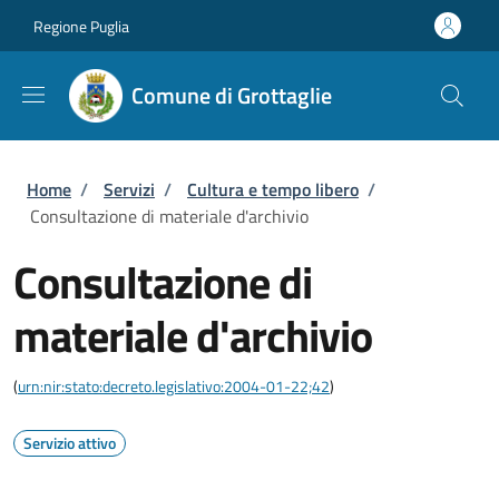
Salta al contenuto principale
Skip to footer content
Regione Puglia
Comune di Grottaglie
Briciole di pane
Home
/
Servizi
/
Cultura e tempo libero
/
Consultazione di materiale d'archivio
Consultazione di
materiale d'archivio
(
urn:nir:stato:decreto.legislativo:2004-01-22;42
)
Servizio attivo