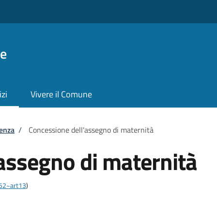
ie
izi
Vivere il Comune
tenza
/
Concessione dell'assegno di maternità
assegno di maternità
452~art13
)