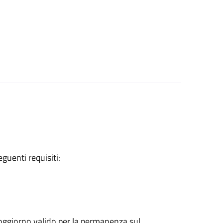
eguenti requisiti:
 soggiorno valido per la permanenza sul