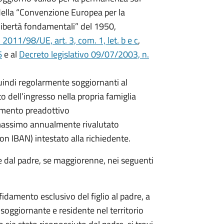
14 della “Convenzione Europea per la
 libertà fondamentali” del 1950,
011/98/UE, art. 3, com. 1, let. b e c
,
6
e al
Decreto legislativo 09/07/2003, n.
quindi regolarmente soggiornanti al
 dell’ingresso nella propria famiglia
damento preadottivo
 massimo annualmente rivalutato
on IBAN) intestato alla richiedente.
e dal padre, se maggiorenne, nei seguenti
fidamento esclusivo del figlio al padre, a
soggiornante e residente nel territorio