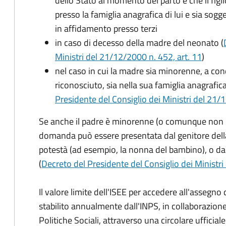
dello Stato al momento del parto e che il figli
presso la famiglia anagrafica di lui e sia sog
in affidamento presso terzi
in caso di decesso della madre del neonato (
Ministri del 21/12/2000 n. 452, art. 11
)
nel caso in cui la madre sia minorenne, a condi
riconosciuto, sia nella sua famiglia anagrafic
Presidente del Consiglio dei Ministri del 21/12
Se anche il padre è minorenne (o comunque non risu
domanda può essere presentata dal genitore dell
potestà (ad esempio, la nonna del bambino), o da
(
Decreto del Presidente del Consiglio dei Ministri
Il valore limite dell'ISEE per accedere all'assegn
stabilito annualmente dall'INPS, in collaborazione
Politiche Sociali, attraverso una circolare ufficiale