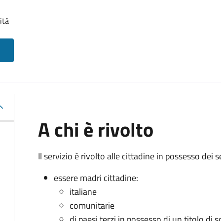
ità
A chi è rivolto
Il servizio è rivolto alle cittadine in possesso dei s
essere madri cittadine:
italiane
comunitarie
di paesi terzi in possesso di un titolo di