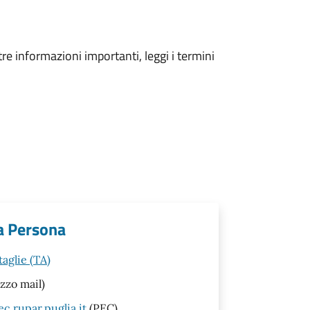
tre informazioni importanti, leggi i termini
la Persona
aglie (TA)
zzo mail)
c.rupar.puglia.it
(PEC)