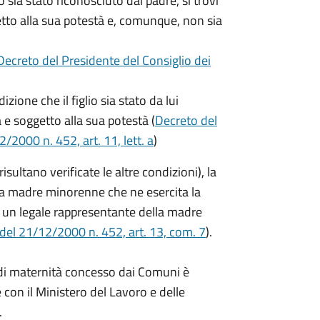
o sia stato riconosciuto dal padre, si trovi
getto alla sua potestà e, comunque, non sia
Decreto del Presidente del Consiglio dei
zione che il figlio sia stato da lui
a e soggetto alla sua potestà (
Decreto del
/2000 n. 452, art. 11, lett. a
)
ltano verificate le altre condizioni), la
a madre minorenne che ne esercita la
 un legale rappresentante della madre
 del 21/12/2000 n. 452, art. 13, com. 7
).
o di maternità concesso dai Comuni è
 con il Ministero del Lavoro e delle
.