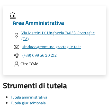
Area Amministrativa
Via Martiri D', Ungheria 74023 Grottaglie
(TA)
sindaco@comune.grottaglie.ta.it
(+39) 099 56 20 212
Ciro
D'Alò
Strumenti di tutela
Tutela amministrativa
Tutela giurisdizionale