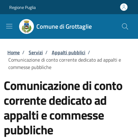
Salta al contenuto principale
Skip to footer content
Regione Puglia
Comune di Grottaglie
Briciole di pane
Home
/
Servizi
/
Appalti pubblici
/
Comunicazione di conto corrente dedicato ad appalti e
commesse pubbliche
Comunicazione di conto
corrente dedicato ad
appalti e commesse
pubbliche