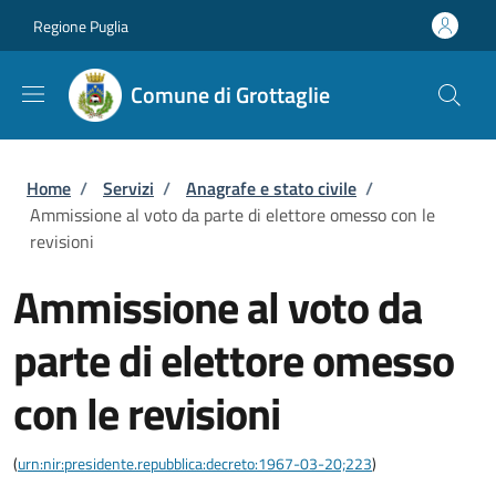
Salta al contenuto principale
Skip to footer content
Regione Puglia
Comune di Grottaglie
Briciole di pane
Home
/
Servizi
/
Anagrafe e stato civile
/
Ammissione al voto da parte di elettore omesso con le
revisioni
Ammissione al voto da
parte di elettore omesso
con le revisioni
(
urn:nir:presidente.repubblica:decreto:1967-03-20;223
)