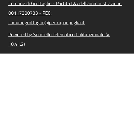
Comune di Grottaglie - Partita IVA dell'amministrazione:
00117380733 - PEC:
comunegrottaglie@pec.rupar.puglia.it
Powered by Sportello Telematico Polifunzionale (v.
10.41.2)