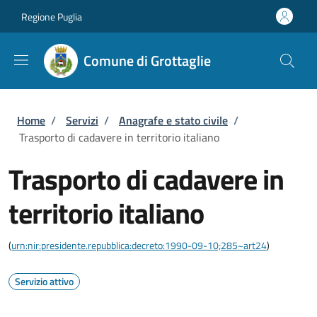
Salta al contenuto principale
Skip to footer content
Regione Puglia
Comune di Grottaglie
Briciole di pane
Home
/
Servizi
/
Anagrafe e stato civile
/
Trasporto di cadavere in territorio italiano
Trasporto di cadavere in
territorio italiano
(
urn:nir:presidente.repubblica:decreto:1990-09-10;285~art24
)
Servizio attivo