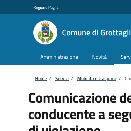
Salta al contenuto principale
Skip to footer content
Regione Puglia
Comune di Grottagl
Amministrazione
Novità
Serv
Briciole di pane
Home
/
Servizi
/
Mobilità e trasporti
/
Com
Comunicazione dei
conducente a seg
di violazione