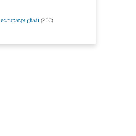
c.rupar.puglia.it
(PEC)