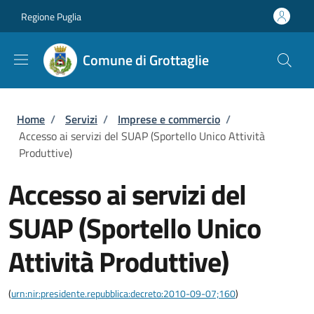
Salta al contenuto principale
Skip to footer content
Regione Puglia
Comune di Grottaglie
Briciole di pane
Home
/
Servizi
/
Imprese e commercio
/
Accesso ai servizi del SUAP (Sportello Unico Attività
Produttive)
Accesso ai servizi del
SUAP (Sportello Unico
Attività Produttive)
(
urn:nir:presidente.repubblica:decreto:2010-09-07;160
)