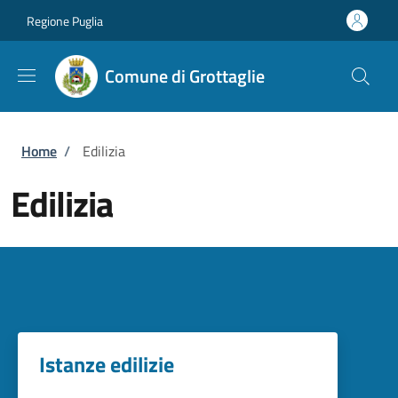
Salta al contenuto principale
Skip to footer content
Regione Puglia
Comune di Grottaglie
Briciole di pane
Home
/
Edilizia
Edilizia
Istanze edilizie