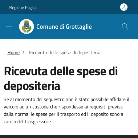
Salta al contenuto principale
Skip to footer content
Regione Puglia
Comune di Grottaglie
Briciole di pane
Home
/
Ricevuta delle spese di depositeria
Ricevuta delle spese di
depositeria
Se al momento del sequestro non è stato possibile affidare il
veicolo ad un custode che rispondesse ai requisiti previsti
dalla norma, le spese per il trasporto ed il deposito sono a
carico del trasgressore.