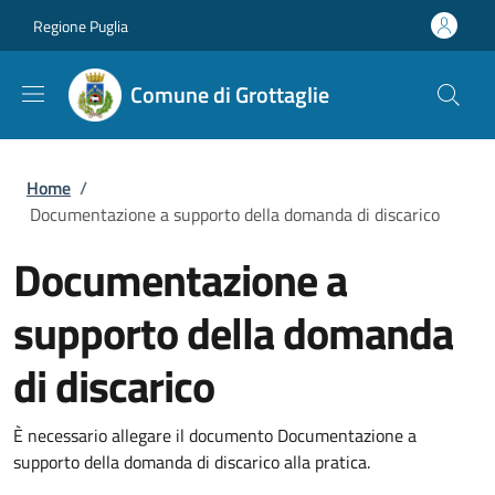
Salta al contenuto principale
Skip to footer content
Regione Puglia
Comune di Grottaglie
Briciole di pane
Home
/
Documentazione a supporto della domanda di discarico
Documentazione a
supporto della domanda
di discarico
È necessario allegare il documento Documentazione a
supporto della domanda di discarico alla pratica.