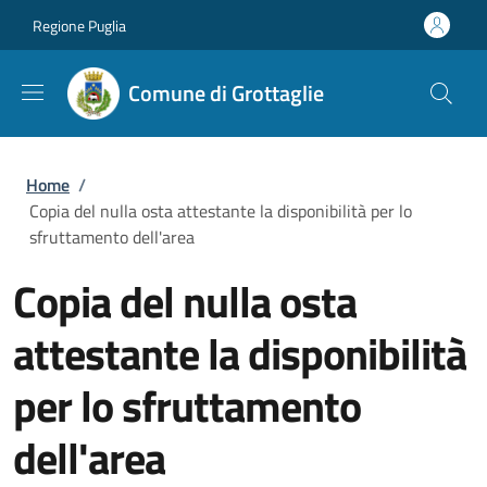
Salta al contenuto principale
Skip to footer content
Regione Puglia
Comune di Grottaglie
Briciole di pane
Home
/
Copia del nulla osta attestante la disponibilità per lo
sfruttamento dell'area
Copia del nulla osta
attestante la disponibilità
per lo sfruttamento
dell'area