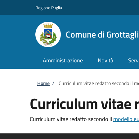
Salta al contenuto principale
Skip to footer content
Regione Puglia
Comune di Grottagl
Amministrazione
Novità
Serv
Briciole di pane
Home
/
Curriculum vitae redatto secondo il m
Curriculum vitae 
Curriculum vitae redatto secondo il
modello e