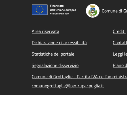
Comune di Gr
Footer menu
Area riservata
Crediti
Dichiarazione di accessibilità
Contatt
Statistiche del portale
Leggi l
Segnalazione disservizio
Piano d
Comune di Grottaglie - Partita IVA dell'amminis
comunegrottaglie@pec.rupar.puglia.it