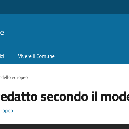
ie
izi
Vivere il Comune
odello europeo
redatto secondo il mod
uropeo
.