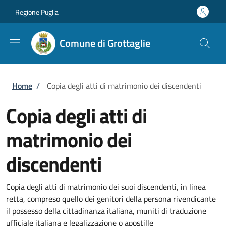
Salta al contenuto principale
Skip to footer content
Regione Puglia
Comune di Grottaglie
Briciole di pane
Home
/
Copia degli atti di matrimonio dei discendenti
Copia degli atti di
matrimonio dei
discendenti
Copia degli atti di matrimonio dei suoi discendenti, in linea
retta, compreso quello dei genitori della persona rivendicante
il possesso della cittadinanza italiana, muniti di traduzione
ufficiale italiana e legalizzazione o apostille