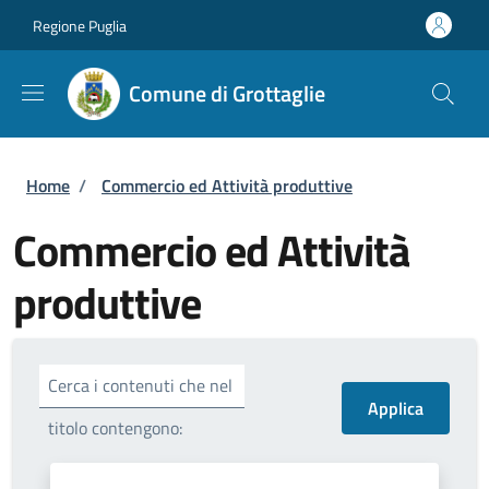
Salta al contenuto principale
Skip to footer content
Regione Puglia
Comune di Grottaglie
Briciole di pane
Home
/
Commercio ed Attività produttive
Commercio ed Attività
produttive
Cerca i contenuti che nel
titolo contengono: