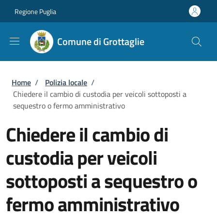
Salta al contenuto principale
Skip to footer content
Regione Puglia
Comune di Grottaglie
Briciole di pane
Home
/
Polizia locale
/
Chiedere il cambio di custodia per veicoli sottoposti a
sequestro o fermo amministrativo
Chiedere il cambio di
custodia per veicoli
sottoposti a sequestro o
fermo amministrativo