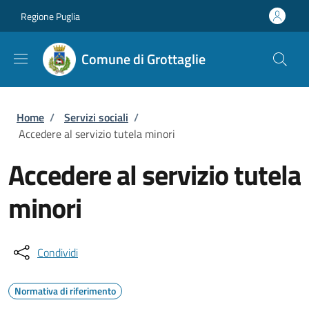
Salta al contenuto principale
Skip to footer content
Regione Puglia
Comune di Grottaglie
Briciole di pane
Home
/
Servizi sociali
/
Accedere al servizio tutela minori
Accedere al servizio tutela
minori
Condividi
Normativa di riferimento